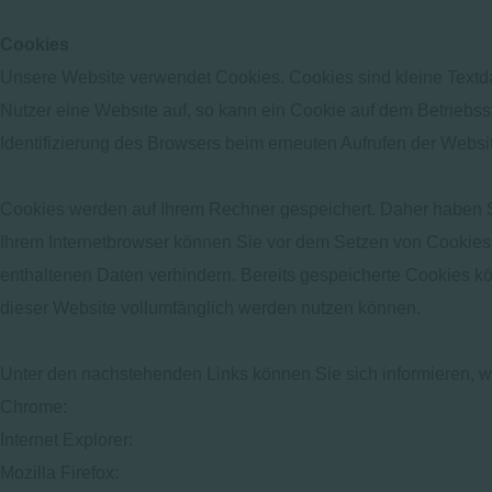
Cookies
Unsere Website verwendet Cookies. Cookies sind kleine Textda
Nutzer eine Website auf, so kann ein Cookie auf dem Betriebss
Identifizierung des Browsers beim erneuten Aufrufen der Websit
Cookies werden auf Ihrem Rechner gespeichert. Daher haben Si
Ihrem Internetbrowser können Sie vor dem Setzen von Cookies
enthaltenen Daten verhindern. Bereits gespeicherte Cookies kö
dieser Website vollumfänglich werden nutzen können.
Unter den nachstehenden Links können Sie sich informieren, wi
Chrome:
https://support.google.com/accounts/answer/61416?h
Internet Explorer:
https://support.microsoft.com/de-de/help/174
Mozilla Firefox:
https://support.mozilla.org/de/kb/cookies-erla