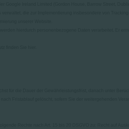
 Google Ireland Limited (Gordon House, Barrow Street, Dublin 
erwaltet, die zur Implementierung insbesondere von Tracking
imierung unserer Website.
erden hierdurch personenbezogene Daten verarbeitet. Er ermög
 finden Sie hier.
st für die Dauer der Gewährleistungsfrist, danach unter Berüc
 nach Fristablauf gelöscht, sofern Sie der weitergehenden Ver
folgende Rechte nach Art. 15 bis 20 DSGVO zu: Recht auf Ausku