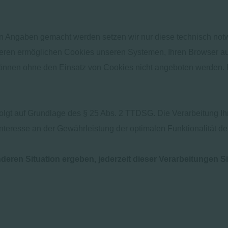
okies-and-website-data-sfri11471/mac
en Angaben gemacht werden setzen wir nur diese technisch no
Weiteren ermöglichen Cookies unseren Systemen, Ihren Browser
können ohne den Einsatz von Cookies nicht angeboten werden. F
olgt auf Grundlage des § 25 Abs. 2 TTDSG. Die Verarbeitung Ih
teresse an der Gewährleistung der optimalen Funktionalität der
deren Situation ergeben, jederzeit dieser Verarbeitungen 