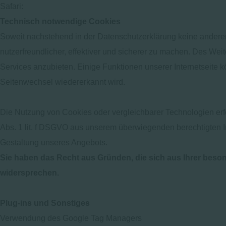
Safari:
https://support.apple.com/de-de/guide/safari/manage-co
Technisch notwendige Cookies
Soweit nachstehend in der Datenschutzerklärung keine ander
nutzerfreundlicher, effektiver und sicherer zu machen. Des 
Services anzubieten. Einige Funktionen unserer Internetseite 
Seitenwechsel wiedererkannt wird.
Die Nutzung von Cookies oder vergleichbarer Technologien erf
Abs. 1 lit. f DSGVO aus unserem überwiegenden berechtigten In
Gestaltung unseres Angebots.
Sie haben das Recht aus Gründen, die sich aus Ihrer beson
widersprechen.
Plug-ins und Sonstiges
Verwendung des Google Tag Managers