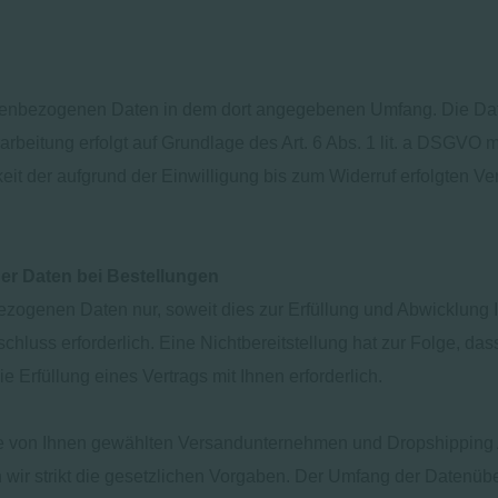
nenbezogenen Daten in dem dort angegebenen Umfang. Die Date
beitung erfolgt auf Grundlage des Art. 6 Abs. 1 lit. a DSGVO mit
it der aufgrund der Einwilligung bis zum Widerruf erfolgten Ve
r Daten bei Bestellungen
ezogenen Daten nur, soweit dies zur Erfüllung und Abwicklung I
agsschluss erforderlich. Eine Nichtbereitstellung hat zur Folge,
ie Erfüllung eines Vertrags mit Ihnen erforderlich.
ie von Ihnen gewählten Versandunternehmen und Dropshipping An
en wir strikt die gesetzlichen Vorgaben. Der Umfang der Datenüb