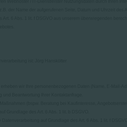
n Webhoster / IT-Dienstleister Nutzungsdaten durch Ihren Inter
 z.B. der Name der aufgerufenen Seite, Datum und Uhrzeit des 
es Art. 6 Abs. 1 lit. f DSGVO aus unserem überwiegenden berech
ebotes.
nverarbeitung ist: Jörg Hanskötter
ten, erheben wir Ihre personenbezogenen Daten (Name, E-Mail-Ad
g und Beantwortung Ihrer Kontaktanfrage.
Maßnahmen (bspw. Beratung bei Kaufinteresse, Angebotserstell
auf Grundlage des Art. 6 Abs. 1 lit. b DSGVO.
 Datenverarbeitung auf Grundlage des Art. 6 Abs. 1 lit. f DSG