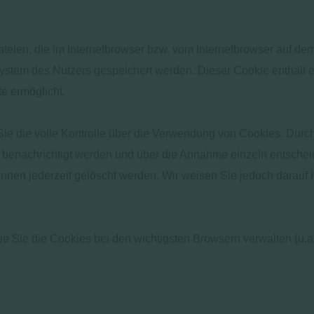
teien, die im Internetbrowser bzw. vom Internetbrowser auf de
ystem des Nutzers gespeichert werden. Dieser Cookie enthält ei
e ermöglicht.
e die volle Kontrolle über die Verwendung von Cookies. Durch
 benachrichtigt werden und über die Annahme einzeln entschei
nnen jederzeit gelöscht werden. Wir weisen Sie jedoch darauf 
e Sie die Cookies bei den wichtigsten Browsern verwalten (u.a
l=de
42/windows-internet-explorer-delete-manage-cookies
uben-und-ablehnen