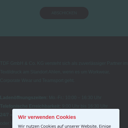
ABSCHICKEN
TDF GmbH & Co. KG versteht sich als zuverlässiger Partner im
Textildruck am Standort Ahlen, wenn es um Workwear,
Corporate Wear und Teamsport geht.
Ladenöffnungszeiten:
Mo.-Fr.: 10:00 – 16:30 Uhr
Telefonische Erreichbarkeit:
9:00 Uhr bis 16:30 Uhr
24/7 =
auftragsbearbeitung@tdf-online.de
Wir verwenden Cookies
oder WhatsApp 0179 47 956 40
Wir nutzen Cookies auf unserer Website. Einige